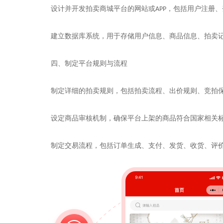
设计并开发拍卖商城平台的网站或
，包括用户注册、
APP
建立数据库系统，用于存储用户信息、商品信息、拍卖
四、制定平台规则与流程
制定详细的拍卖规则，包括拍卖流程、出价规则、竞拍
设定商品审核机制，确保平台上架的商品符合国家相关
制定交易流程，包括订单生成、支付、发货、收货、评