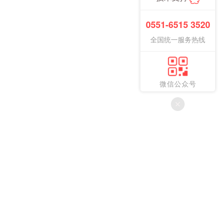
0551-6515 3520
全国统一服务热线
微信公众号