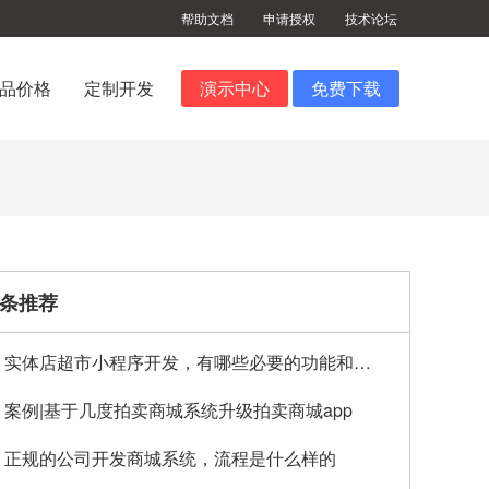
帮助文档
申请授权
技术论坛
品价格
定制开发
演示中心
免费下载
条推荐
实体店超市小程序开发，有哪些必要的功能和模式
案例|基于几度拍卖商城系统升级拍卖商城app
正规的公司开发商城系统，流程是什么样的