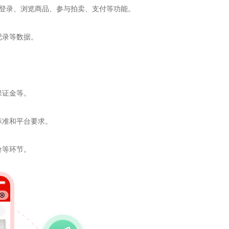
登录、浏览商品、参与拍卖、支付等功能。
记录等数据。
保证金等。
标准和平台要求。
价等环节。