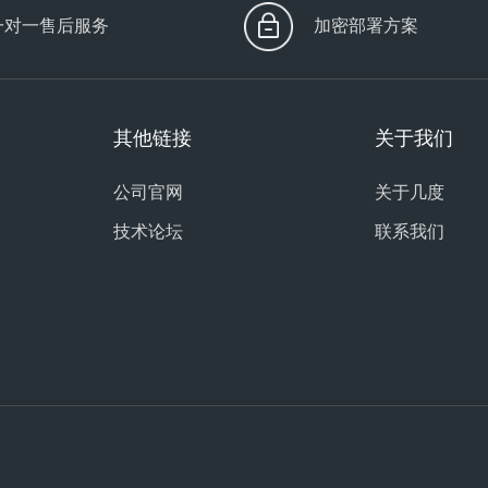
一对一售后服务
加密部署方案
其他链接
关于我们
公司官网
关于几度
技术论坛
联系我们