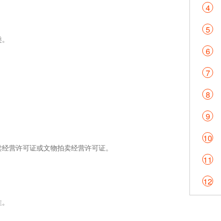
4
5
类。
6
。
7
8
9
10
卖经营许可证或文物拍卖经营许可证。
11
12
性。