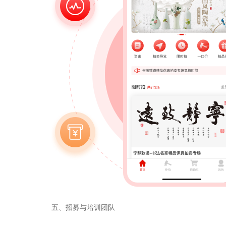
五、招募与培训团队