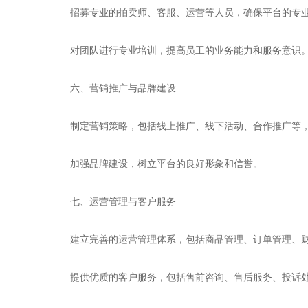
招募专业的拍卖师、客服、运营等人员，确保平台的专
对团队进行专业培训，提高员工的业务能力和服务意识
六、营销推广与品牌建设
制定营销策略，包括线上推广、线下活动、合作推广等
加强品牌建设，树立平台的良好形象和信誉。
七、运营管理与客户服务
建立完善的运营管理体系，包括商品管理、订单管理、
提供优质的客户服务，包括售前咨询、售后服务、投诉